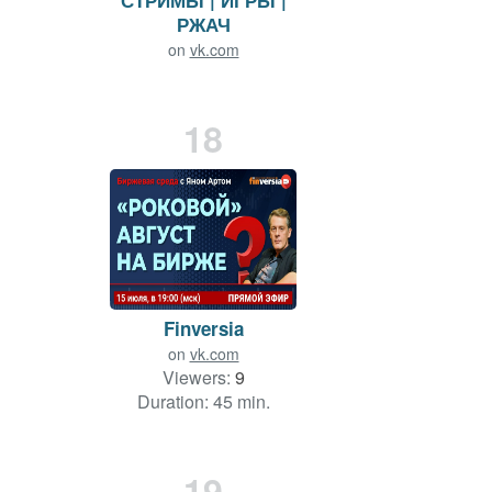
СТРИМЫ | ИГРЫ |
РЖАЧ
on
vk.com
Viewers:
14
Duration: 101 min.
18
Finversia
on
vk.com
Viewers:
9
Duration: 45 min.
19