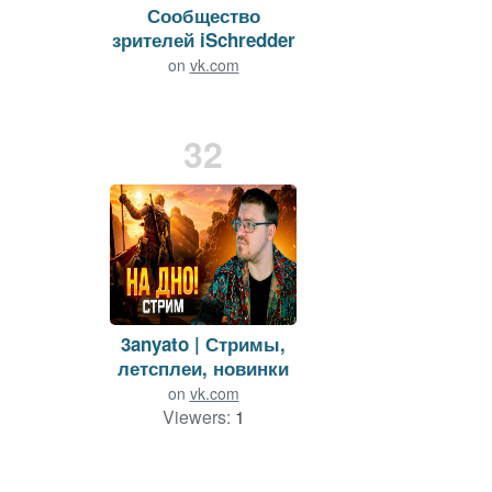
Сообщество
зрителей iSchredder
on
vk.com
Viewers:
1
Duration: 216 min.
32
3anyato | Стримы,
летсплеи, новинки
on
vk.com
Viewers:
1
Duration: 36 min.