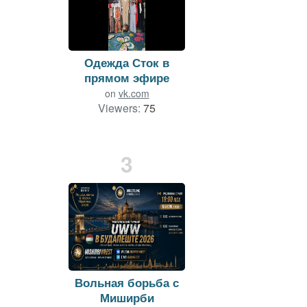
Одежда Сток в
прямом эфире
on
vk.com
Viewers:
75
Duration: 219 min.
3
Вольная борьба с
Миширби