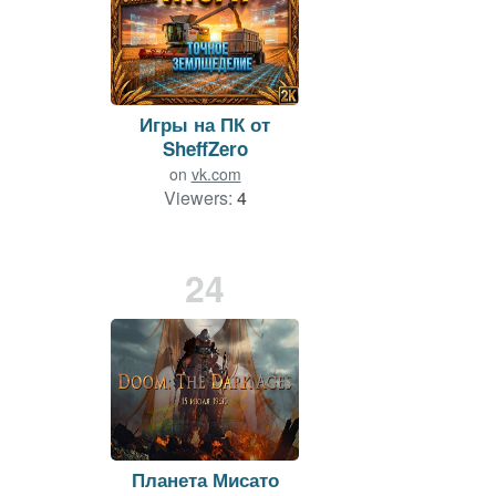
Игры на ПК от
SheffZero
on
vk.com
Viewers:
4
Duration: 82 min.
24
Планета Мисато