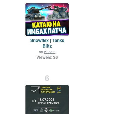
Snowflex | Tanks
Blitz
on
vk.com
Viewers:
36
Duration: 158 min.
6