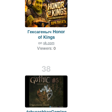
Гексагеныч Honor
of Kings
on
vk.com
Viewers:
0
Duration: 43 min.
38
4eburashkaaGaming