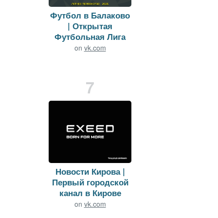
Футбол в Балаково
| Открытая
Футбольная Лига
on
vk.com
Viewers:
30
Duration: 110 min.
7
Новости Кирова |
Первый городской
канал в Кирове
on
vk.com
Viewers:
29