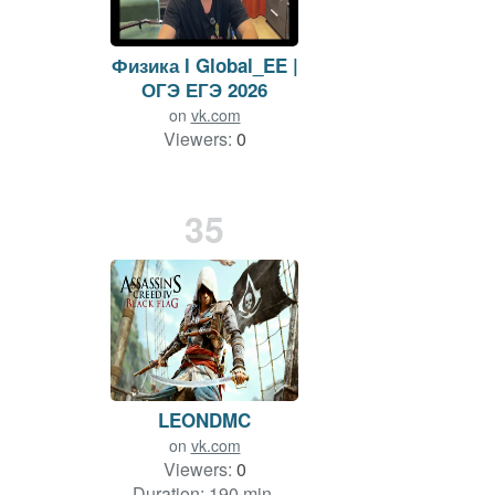
Физика l Global_EE |
ОГЭ ЕГЭ 2026
on
vk.com
Viewers:
0
Duration: 150 min.
35
LEONDMC
on
vk.com
Viewers:
0
Duration: 190 min.