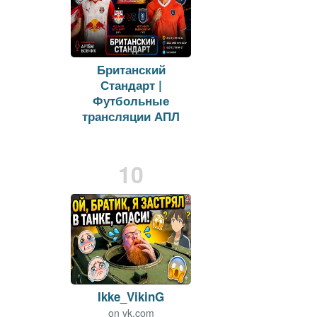
Британский
Стандарт |
Футбольные
трансляции АПЛ
on
vk.com
Viewers:
27
Duration: 26 min.
10
Ikke_VikinG
on
vk.com