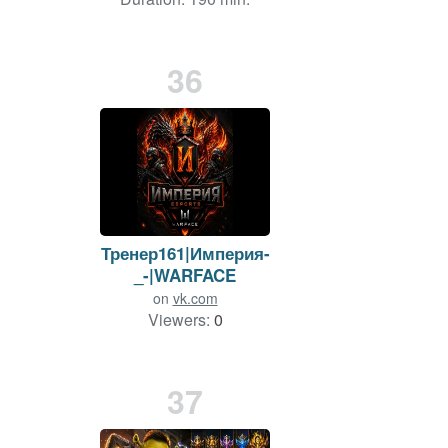
36
Тренер161|Империя-
_-|WARFACE
on
vk.com
Viewers:
0
Duration: 157 min.
37