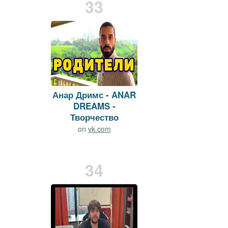
33
Анар Дримс - ANAR
DREAMS -
Творчество
on
vk.com
Viewers:
0
Duration: 148 min.
34