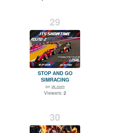
on
vk.com
Viewers:
2
Duration: 226 min.
29
STOP AND GO
SIMRACING
on
vk.com
Viewers:
2
Duration: 2 min.
30