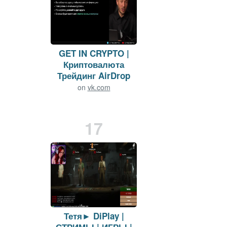
GET IN CRYPTO |
Криптовалюта
Трейдинг AirDrop
on
vk.com
Viewers:
15
Duration: 44 min.
17
Тетя► DiPlay |