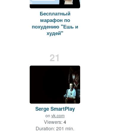
Бесплатный
марафон по
похудению "Ешь и
худей"
on
vk.com
Viewers:
6
Duration: 104 min.
21
Serge SmartPlay
on
vk.com
Viewers:
4
Duration: 201 min.