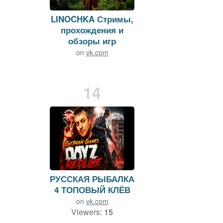
LINOCHKA Стримы,
прохождения и
обзоры игр
on
vk.com
Viewers:
16
Duration: 141 min.
14
РУССКАЯ РЫБАЛКА
4 ТОПОВЫЙ КЛЁВ
on
vk.com
Viewers:
15
Duration: 198 min.