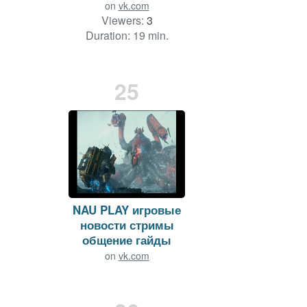
on
vk.com
Viewers:
3
Duration: 19 min.
25
NAU PLAY игровые
новости стримы
общение гайды
on
vk.com
Viewers:
3
Duration: 156 min.