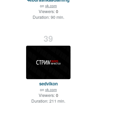
on
vk.com
Viewers:
0
Duration: 90 min.
39
sedvikon
on
vk.com
Viewers:
0
Duration: 211 min.