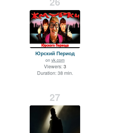
26
Юрский Период
on
vk.com
Viewers:
3
Duration: 38 min.
27